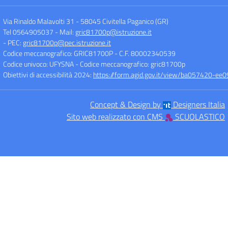
Via Rinaldo Malavolti 31
-
58045 Civitella Paganico (GR)
Tel 0564905037
- Mail:
gric81700p@istruzione.it
- PEC:
gric81700p@pec.istruzione.it
Codice meccanografico: GRIC81700P
- C.F. 80002340539
Codice univoco: UFYSNA
- Codice meccanografico: gric81700p
Obiettivi di accessibilità 2024:
https://form.agid.gov.it/view/ba057420-
Concept & Design by
Designers Italia
Sito web realizzato con CMS
SCUOLASTICO