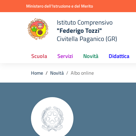
Vai ai contenuti
Vai al menu di navigazione
Vai al footer
Ministero dell'Istruzione e del Merito
Istituto Comprensivo
"Federigo Tozzi"
Civitella Paganico (GR)
Scuola
Servizi
Novità
Didattica
Home
Novità
Albo online