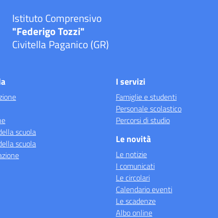
Istituto Comprensivo
"Federigo Tozzi"
Civitella Paganico (GR)
la
I servizi
zione
Famiglie e studenti
Personale scolastico
ne
Percorsi di studio
della scuola
Le novità
della scuola
Le notizie
azione
I comunicati
Le circolari
Calendario eventi
Le scadenze
Albo online