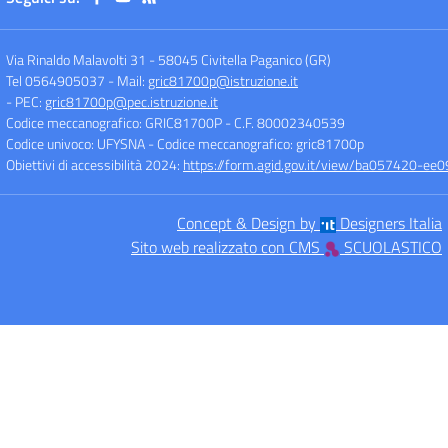
Via Rinaldo Malavolti 31
-
58045 Civitella Paganico (GR)
Tel 0564905037
- Mail:
gric81700p@istruzione.it
- PEC:
gric81700p@pec.istruzione.it
Codice meccanografico: GRIC81700P
- C.F. 80002340539
Codice univoco: UFYSNA
- Codice meccanografico: gric81700p
Obiettivi di accessibilità 2024:
https://form.agid.gov.it/view/ba057420-
Concept & Design by
Designers Italia
Sito web realizzato con CMS
SCUOLASTICO