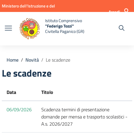
Vai ai contenuti
Vai al menu di navigazione
Vai al footer
Ministero dell'Istruzione e del
Accedi
Merito
Istituto Comprensivo
"Federigo Tozzi"
Civitella Paganico (GR)
Home
Novità
Le scadenze
Le scadenze
Data
Titolo
06/09/2026
Scadenza termini di presentazione
domande per mensa e trasporto scolastici -
A.s. 2026/2027