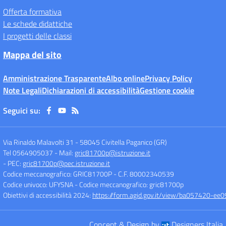
Offerta formativa
Le schede didattiche
I progetti delle classi
Mappa del sito
Amministrazione Trasparente
Albo online
Privacy Policy
Note Legali
Dichiarazioni di accessibilità
Gestione cookie
Seguici su:
Via Rinaldo Malavolti 31
-
58045 Civitella Paganico (GR)
Tel 0564905037
- Mail:
gric81700p@istruzione.it
- PEC:
gric81700p@pec.istruzione.it
Codice meccanografico: GRIC81700P
- C.F. 80002340539
Codice univoco: UFYSNA
- Codice meccanografico: gric81700p
Obiettivi di accessibilità 2024:
https://form.agid.gov.it/view/ba057420-
Concept & Design by
Designers Italia