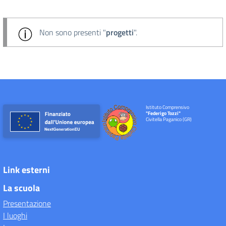
Non sono presenti "
progetti
".
Istituto Comprensivo
"Federigo Tozzi"
Civitella Paganico (GR)
Link esterni
La scuola
Presentazione
I luoghi