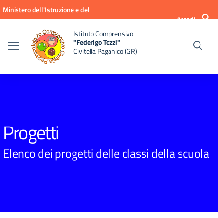
Vai ai contenuti
Vai al menu di navigazione
Vai al footer
Ministero dell'Istruzione e del
Accedi
Merito
Istituto Comprensivo
"Federigo Tozzi"
Civitella Paganico (GR)
Progetti
Elenco dei progetti delle classi della scuola