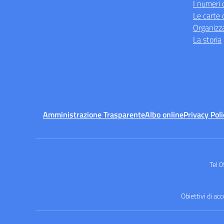
I numeri 
Le carte 
Organizz
La storia
Amministrazione Trasparente
Albo online
Privacy Poli
Tel 
Obiettivi di ac