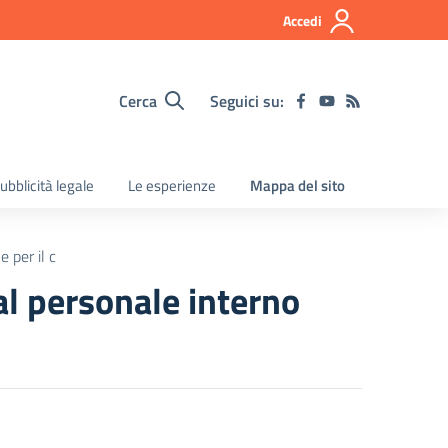
Accedi
Cerca
Seguici su:
ubblicità legale
Le esperienze
Mappa del sito
 per il c
al personale interno