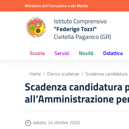
Vai ai contenuti
Vai al menu di navigazione
Vai al footer
Ministero dell'Istruzione e del Merito
Istituto Comprensivo
"Federigo Tozzi"
Civitella Paganico (GR)
Scuola
Servizi
Novità
Didattica
Home
Elenco scadenze
Scadenza candidatura pe
Scadenza candidatura pe
all’Amministrazione per 
sabato, 24 ottobre 2020