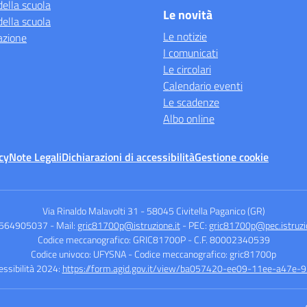
della scuola
Le novità
della scuola
Le notizie
azione
I comunicati
Le circolari
Calendario eventi
Le scadenze
Albo online
cy
Note Legali
Dichiarazioni di accessibilità
Gestione cookie
Via Rinaldo Malavolti 31
-
58045 Civitella Paganico (GR)
0564905037
- Mail:
gric81700p@istruzione.it
- PEC:
gric81700p@pec.istruzio
Codice meccanografico: GRIC81700P
- C.F. 80002340539
Codice univoco: UFYSNA
- Codice meccanografico: gric81700p
cessibilità 2024:
https://form.agid.gov.it/view/ba057420-ee09-11ee-a47e