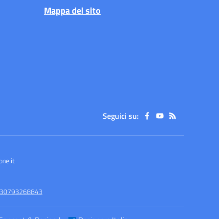
Mappa del sito
Seguici su:
ne.it
-930793268843