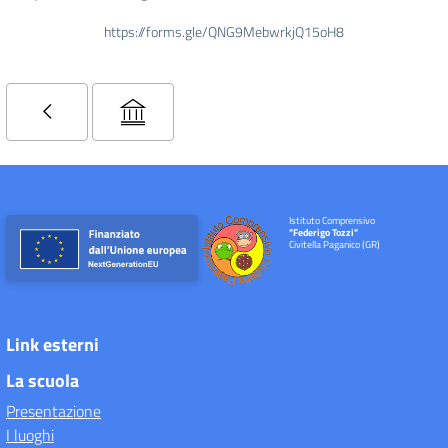
https://forms.gle/QNG9MebwrkjQ15oH8
Istituto Comprensivo
"Federigo Tozzi"
Civitella Paganico (GR)
Link esterni
La scuola
Presentazione
I luoghi