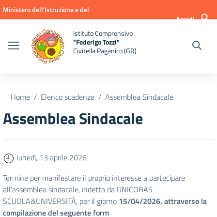
Vai ai contenuti
Vai al menu di navigazione
Vai al footer
Ministero dell'Istruzione e del
Accedi
Merito
Istituto Comprensivo
"Federigo Tozzi"
Civitella Paganico (GR)
Home
Elenco scadenze
Assemblea Sindacale
Assemblea Sindacale
lunedì, 13 aprile 2026
Termine per manifestare il proprio interesse a partecipare
all’assemblea sindacale, indetta da UNICOBAS
SCUOLA&UNIVERSITÀ, per il giorno
15/04/2026, attraverso la
compilazione del seguente form