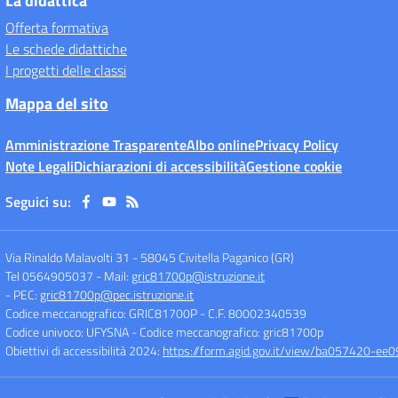
La didattica
Offerta formativa
Le schede didattiche
I progetti delle classi
Mappa del sito
Amministrazione Trasparente
Albo online
Privacy Policy
Note Legali
Dichiarazioni di accessibilità
Gestione cookie
Seguici su:
Via Rinaldo Malavolti 31
-
58045 Civitella Paganico (GR)
Tel 0564905037
- Mail:
gric81700p@istruzione.it
- PEC:
gric81700p@pec.istruzione.it
Codice meccanografico: GRIC81700P
- C.F. 80002340539
Codice univoco: UFYSNA
- Codice meccanografico: gric81700p
Obiettivi di accessibilità 2024:
https://form.agid.gov.it/view/ba057420-