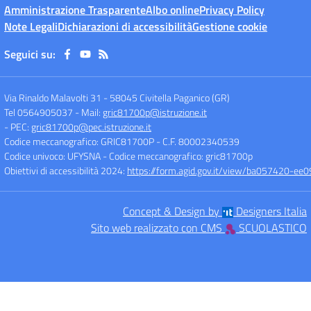
Amministrazione Trasparente
Albo online
Privacy Policy
Note Legali
Dichiarazioni di accessibilità
Gestione cookie
Seguici su:
Via Rinaldo Malavolti 31
-
58045 Civitella Paganico (GR)
Tel 0564905037
- Mail:
gric81700p@istruzione.it
- PEC:
gric81700p@pec.istruzione.it
Codice meccanografico: GRIC81700P
- C.F. 80002340539
Codice univoco: UFYSNA
- Codice meccanografico: gric81700p
Obiettivi di accessibilità 2024:
https://form.agid.gov.it/view/ba057420-
Concept & Design by
Designers Italia
Sito web realizzato con CMS
SCUOLASTICO