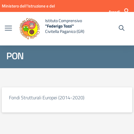
Vai ai contenuti
Vai al menu di navigazione
Vai al footer
Ministero dell'Istruzione e del
Accedi
Merito
Istituto Comprensivo
"Federigo Tozzi"
Civitella Paganico (GR)
PON
Fondi Strutturali Europei (2014-2020)