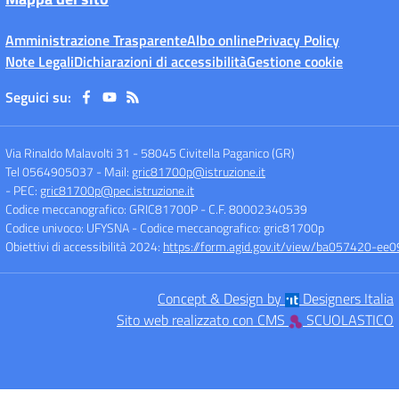
Amministrazione Trasparente
Albo online
Privacy Policy
Note Legali
Dichiarazioni di accessibilità
Gestione cookie
Seguici su:
Via Rinaldo Malavolti 31
-
58045 Civitella Paganico (GR)
Tel 0564905037
- Mail:
gric81700p@istruzione.it
- PEC:
gric81700p@pec.istruzione.it
Codice meccanografico: GRIC81700P
- C.F. 80002340539
Codice univoco: UFYSNA
- Codice meccanografico: gric81700p
Obiettivi di accessibilità 2024:
https://form.agid.gov.it/view/ba057420-
Concept & Design by
Designers Italia
Sito web realizzato con CMS
SCUOLASTICO