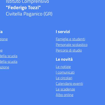
Istituto Comprensivo
"Federigo Tozzi"
Civitella Paganico (GR)
la
I servizi
zione
Famiglie e studenti
Personale scolastico
ne
Percorsi di studio
della scuola
Le novità
della scuola
Le notizie
azione
I comunicati
Le circolari
Calendario eventi
Le scadenze
Albo online