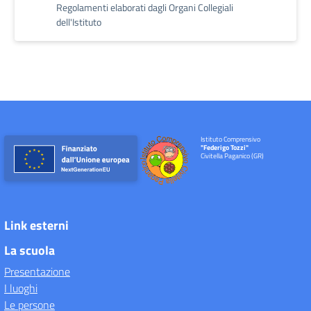
Regolamenti elaborati dagli Organi Collegiali
dell'Istituto
Istituto Comprensivo
"Federigo Tozzi"
Civitella Paganico (GR)
Link esterni
La scuola
Presentazione
I luoghi
Le persone