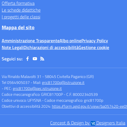
Offerta formativa
Le schede didattiche
I progetti delle classi
Mappa del sito
Amministrazione Trasparente
Albo online
Privacy Policy
Note Legali
Dichiarazioni di accessibilità
Gestione cookie
Seguici su:
Via Rinaldo Malavolti 31
-
58045 Civitella Paganico (GR)
Tel 0564905037
- Mail:
gric81700p@istruzione.it
- PEC:
gric81700p@pec.istruzione.it
Codice meccanografico: GRIC81700P
- C.F. 80002340539
Codice univoco: UFYSNA
- Codice meccanografico: gric81700p
Obiettivi di accessibilità 2024:
https://form.agid.gov.it/view/ba057420-
Concept & Design by
Designers Italia