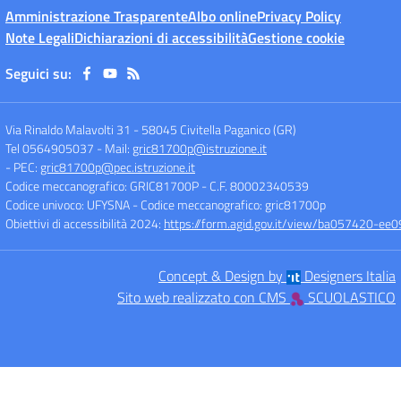
Amministrazione Trasparente
Albo online
Privacy Policy
Note Legali
Dichiarazioni di accessibilità
Gestione cookie
Seguici su:
Via Rinaldo Malavolti 31
-
58045 Civitella Paganico (GR)
Tel 0564905037
- Mail:
gric81700p@istruzione.it
- PEC:
gric81700p@pec.istruzione.it
Codice meccanografico: GRIC81700P
- C.F. 80002340539
Codice univoco: UFYSNA
- Codice meccanografico: gric81700p
Obiettivi di accessibilità 2024:
https://form.agid.gov.it/view/ba057420-
Concept & Design by
Designers Italia
Sito web realizzato con CMS
SCUOLASTICO