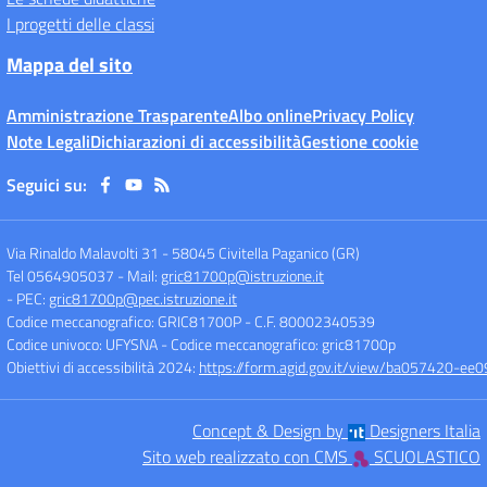
I progetti delle classi
Mappa del sito
Amministrazione Trasparente
Albo online
Privacy Policy
Note Legali
Dichiarazioni di accessibilità
Gestione cookie
Seguici su:
Via Rinaldo Malavolti 31
-
58045 Civitella Paganico (GR)
Tel 0564905037
- Mail:
gric81700p@istruzione.it
- PEC:
gric81700p@pec.istruzione.it
Codice meccanografico: GRIC81700P
- C.F. 80002340539
Codice univoco: UFYSNA
- Codice meccanografico: gric81700p
Obiettivi di accessibilità 2024:
https://form.agid.gov.it/view/ba057420-
Concept & Design by
Designers Italia
Sito web realizzato con CMS
SCUOLASTICO