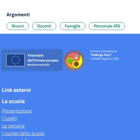
Argomenti
Alunni
Docenti
Famiglie
Personale ATA
Istituto Comprensivo
"Federigo Tozzi"
Civitella Paganico (GR)
Link esterni
La scuola
Presentazione
I luoghi
Le persone
I numeri della scuola