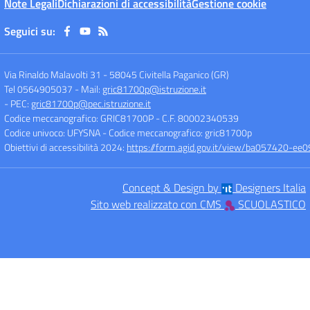
Note Legali
Dichiarazioni di accessibilità
Gestione cookie
Seguici su:
Via Rinaldo Malavolti 31
-
58045 Civitella Paganico (GR)
Tel 0564905037
- Mail:
gric81700p@istruzione.it
- PEC:
gric81700p@pec.istruzione.it
Codice meccanografico: GRIC81700P
- C.F. 80002340539
Codice univoco: UFYSNA
- Codice meccanografico: gric81700p
Obiettivi di accessibilità 2024:
https://form.agid.gov.it/view/ba057420-
Concept & Design by
Designers Italia
Sito web realizzato con CMS
SCUOLASTICO