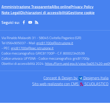
Amministrazione Trasparente
Albo online
Privacy Policy
Note Legali
Dichiarazioni di accessibilità
Gestione cookie
Seguici su:
Via Rinaldo Malavolti 31
-
58045 Civitella Paganico (GR)
Tel 0564905037
- Mail:
gric81700p@istruzione.it
- PEC:
gric81700p@pec.istruzione.it
Codice meccanografico: GRIC81700P
- C.F. 80002340539
Codice univoco: UFYSNA
- Codice meccanografico: gric81700p
Obiettivi di accessibilità 2024:
https://form.agid.gov.it/view/ba057420-
Concept & Design by
Designers Italia
Sito web realizzato con CMS
SCUOLASTICO