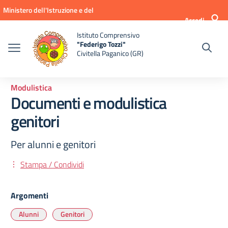
Vai ai contenuti
Vai al menu di navigazione
Vai al footer
Ministero dell'Istruzione e del
Accedi
Merito
Istituto Comprensivo
"Federigo Tozzi"
Civitella Paganico (GR)
Modulistica
Documenti e modulistica
genitori
Per alunni e genitori
Stampa / Condividi
Argomenti
Alunni
Genitori