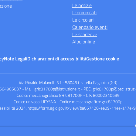
Le notizie
azione
I comunicati
Le circolari
Calendario eventi
Le scadenze
Albo online
cy
Note Legali
Dichiarazioni di accessibilità
Gestione cookie
Via Rinaldo Malavolti 31
-
58045 Civitella Paganico (GR)
0564905037
- Mail:
gric81700p@istruzione.it
- PEC:
gric81700p@pec.istruzio
Codice meccanografico: GRIC81700P
- C.F. 80002340539
Codice univoco: UFYSNA
- Codice meccanografico: gric81700p
cessibilità 2024:
https://form.agid.gov.it/view/ba057420-ee09-11ee-a47e
Sito w