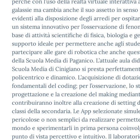
perché con l’uso della realtà virtuale interattiva a
galassie ma cambia anche il suo assetto in senso
evidenti alla disposizione degli arredi per ospita
un sistema innovativo per l’osservazione di feno
base di attività scientifiche di fisica, biologia e 
supporto ideale per permettere anche agli studen
partecipare alle gare di robotica che anche que
della Scuola Media di Paganico. L’attuale aula did
Scuola Media di Cinigiano si presta perfettamente
policentrico e dinamico. L’acquisizione di dotazi
fondamentali del coding; per l’osservazione, lo st
progettazione e la creazione del making mediant
contribuiranno inoltre alla creazione di setting did
classi della secondaria. Le App selezionate simule
pericolose o non semplici da realizzare permett
mondo e sperimentarli in prima persona coinvol
punto di vista percettivo e intuitivo. Il laborator