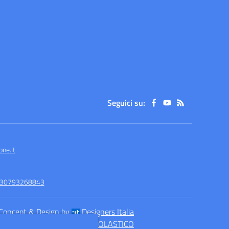
Seguici su:
ne.it
-930793268843
Concept & Design by
Designers Italia
eb realizzato con CMS
SCUOLASTICO