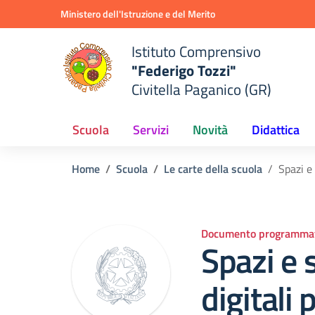
Vai ai contenuti
Vai al menu di navigazione
Vai al footer
Ministero dell'Istruzione e del Merito
Istituto Comprensivo
"Federigo Tozzi"
Civitella Paganico (GR)
Scuola
Servizi
Novità
Didattica
Home
Scuola
Le carte della scuola
Spazi e
Documento programmat
Spazi e 
digitali