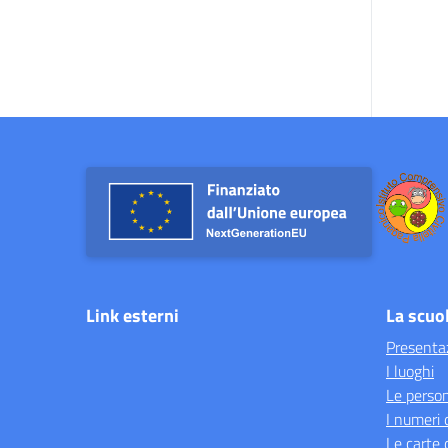
Link esterni
La scuo
Presenta
I luoghi
Le perso
I numeri 
Le carte 