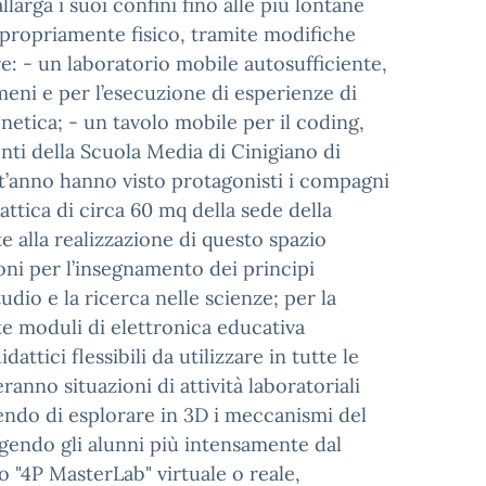
llarga i suoi confini fino alle più lontane
 propriamente fisico, tramite modifiche
re: - un laboratorio mobile autosufficiente,
meni e per l’esecuzione di esperienze di
genetica; - un tavolo mobile per il coding,
ti della Scuola Media di Cinigiano di
st’anno hanno visto protagonisti i compagni
attica di circa 60 mq della sede della
 alla realizzazione di questo spazio
oni per l’insegnamento dei principi
udio e la ricerca nelle scienze; per la
e moduli di elettronica educativa
attici flessibili da utilizzare in tutte le
ranno situazioni di attività laboratoriali
endo di esplorare in 3D i meccanismi del
gendo gli alunni più intensamente dal
io "4P MasterLab" virtuale o reale,