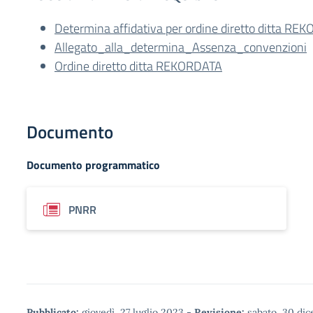
Determina affidativa per ordine diretto ditta R
Allegato_alla_determina_Assenza_convenzioni
Ordine diretto ditta REKORDATA
Documento
Documento programmatico
PNRR
Pubblicato:
giovedì, 27 luglio 2023
-
Revisione:
sabato, 30 di