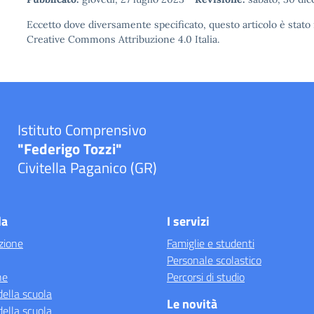
Eccetto dove diversamente specificato, questo articolo è stato 
Creative Commons Attribuzione 4.0
Italia.
Istituto Comprensivo
"Federigo Tozzi"
Civitella Paganico (GR)
la
I servizi
zione
Famiglie e studenti
Personale scolastico
ne
Percorsi di studio
della scuola
Le novità
della scuola