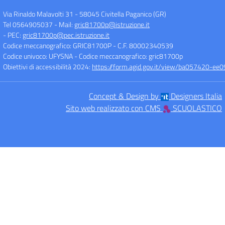
Via Rinaldo Malavolti 31
-
58045 Civitella Paganico (GR)
Tel 0564905037
- Mail:
gric81700p@istruzione.it
- PEC:
gric81700p@pec.istruzione.it
Codice meccanografico: GRIC81700P
- C.F. 80002340539
Codice univoco: UFYSNA
- Codice meccanografico: gric81700p
Obiettivi di accessibilità 2024:
https://form.agid.gov.it/view/ba057420-
Concept & Design by
Designers Italia
Sito web realizzato con CMS
SCUOLASTICO