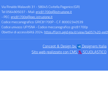
Via Rinaldo Malavolti 31
-
58045 Civitella Paganico (GR)
Tel 0564905037
- Mail:
gric81700p@istruzione.it
- PEC:
gric81700p@pec.istruzione.it
Codice meccanografico: GRIC81700P
- C.F. 80002340539
Codice univoco: UFYSNA
- Codice meccanografico: gric81700p
Obiettivi di accessibilità 2024:
https://form.agid.gov.it/view/ba057420-
Concept & Design by
Designers Italia
Sito web realizzato con CMS
SCUOLASTICO