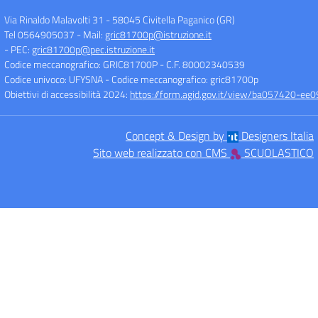
Via Rinaldo Malavolti 31
-
58045 Civitella Paganico (GR)
Tel 0564905037
- Mail:
gric81700p@istruzione.it
- PEC:
gric81700p@pec.istruzione.it
Codice meccanografico: GRIC81700P
- C.F. 80002340539
Codice univoco: UFYSNA
- Codice meccanografico: gric81700p
Obiettivi di accessibilità 2024:
https://form.agid.gov.it/view/ba057420-
Concept & Design by
Designers Italia
Sito web realizzato con CMS
SCUOLASTICO