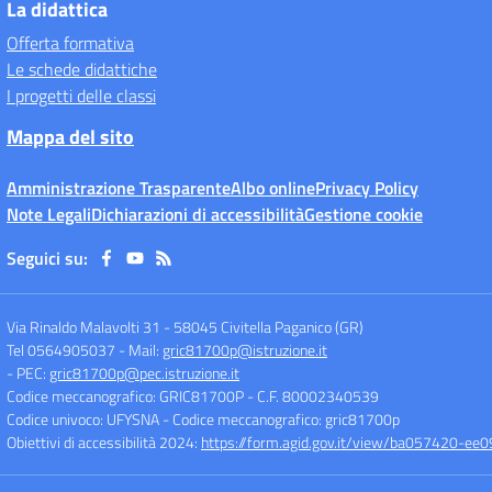
La didattica
Offerta formativa
Le schede didattiche
I progetti delle classi
Mappa del sito
Amministrazione Trasparente
Albo online
Privacy Policy
Note Legali
Dichiarazioni di accessibilità
Gestione cookie
Seguici su:
Via Rinaldo Malavolti 31
-
58045 Civitella Paganico (GR)
Tel 0564905037
- Mail:
gric81700p@istruzione.it
- PEC:
gric81700p@pec.istruzione.it
Codice meccanografico: GRIC81700P
- C.F. 80002340539
Codice univoco: UFYSNA
- Codice meccanografico: gric81700p
Obiettivi di accessibilità 2024:
https://form.agid.gov.it/view/ba057420-