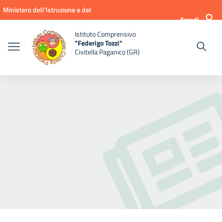
Vai ai contenuti
Vai al menu di navigazione
Vai al footer
Ministero dell'Istruzione e del
Accedi
Merito
Istituto Comprensivo
"Federigo Tozzi"
Civitella Paganico (GR)