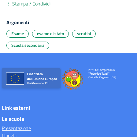
Stampa / Condividi
Argomenti
Esame
esame di stato
scrutini
Scuola secondaria
Istituto Comprensivo
"Federigo Tozzi"
Civitella Paganico (GR)
Link esterni
La scuola
Presentazione
I luoghi