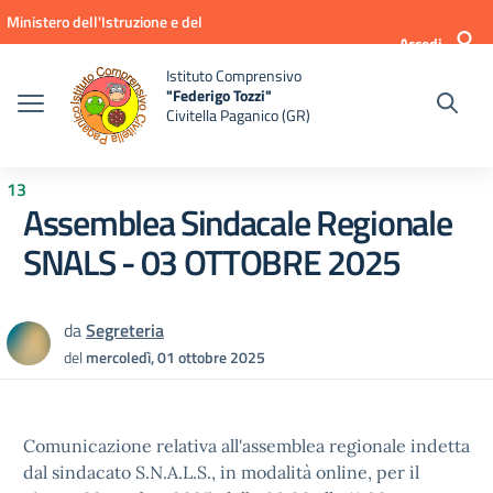
Vai ai contenuti
Vai al menu di navigazione
Vai al footer
Ministero dell'Istruzione e del
Accedi
Merito
Istituto Comprensivo
"Federigo Tozzi"
Civitella Paganico (GR)
13
Assemblea Sindacale Regionale
SNALS - 03 OTTOBRE 2025
da
Segreteria
del
mercoledì, 01 ottobre 2025
Comunicazione relativa all'assemblea regionale indetta
dal sindacato S.N.A.L.S., in modalità online, per il