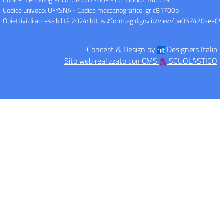
Codice univoco: UFYSNA
- Codice meccanografico: gric81700p
Obiettivi di accessibilità 2024:
https://form.agid.gov.it/view/ba057420-
Concept & Design by
Designers Italia
Sito web realizzato con CMS
SCUOLASTICO