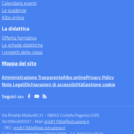
Calendario eventi
Le scadenze
Albo online
La didattica
Offerta formativa
Le schede didattiche
I progetti delle classi
Mappa del sito
Amministrazione Trasparente
Albo online
Privacy Policy
Note Legali
Dichiarazioni di accessibilità
Gestione cookie
Seguici su:
Via Rinaldo Malavolti 31
-
58045 Civitella Paganico (GR)
Tel 0564905037
- Mail:
gric81700p@istruzione.it
- PEC:
gric81700p@pec.istruzione.it
Codice meccanografico: GRIC81700P
- C.F. 80002340539