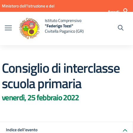
Vai ai contenuti
Vai al menu di navigazione
Vai al footer
Ministero dell'Istruzione e del
Accedi
Merito
Istituto Comprensivo
"Federigo Tozzi"
Civitella Paganico (GR)
Consiglio di interclasse
scuola primaria
venerdì, 25 febbraio 2022
Indice dell'evento