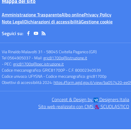
Mappa del sito
Amministrazione Trasparente
Albo online
Privacy Policy
Note Legali
Dichiarazioni di accessibilità
Gestione cookie
Seguici su:
Via Rinaldo Malavolti 31
-
58045 Civitella Paganico (GR)
Tel 0564905037
- Mail:
gric81700p@istruzione.it
- PEC:
gric81700p@pec.istruzione.it
Codice meccanografico: GRIC81700P
- C.F. 80002340539
Codice univoco: UFYSNA
- Codice meccanografico: gric81700p
Obiettivi di accessibilità 2024:
https://form.agid.gov.it/view/ba057420-
Concept & Design by
Designers Italia
Sito web realizzato con CMS
SCUOLASTICO