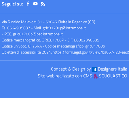
Seguici su:
Via Rinaldo Malavolti 31
-
58045 Civitella Paganico (GR)
Tel 0564905037
- Mail:
gric81700p@istruzione.it
- PEC:
gric81700p@pec.istruzione.it
Codice meccanografico: GRIC81700P
- C.F. 80002340539
Codice univoco: UFYSNA
- Codice meccanografico: gric81700p
Obiettivi di accessibilità 2024:
https://form.agid.gov.it/view/ba057420-
Concept & Design by
Designers Italia
Sito web realizzato con CMS
SCUOLASTICO