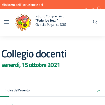
Vai ai contenuti
Vai al menu di navigazione
Vai al footer
Ministero dell'Istruzione e del
Accedi
Merito
Istituto Comprensivo
"Federigo Tozzi"
Civitella Paganico (GR)
Collegio docenti
venerdì, 15 ottobre 2021
Indice dell'evento