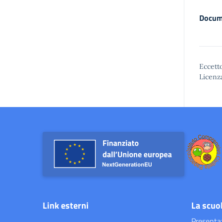
Docum
Eccetto
Licenz
Link esterni
La scuo
Presenta