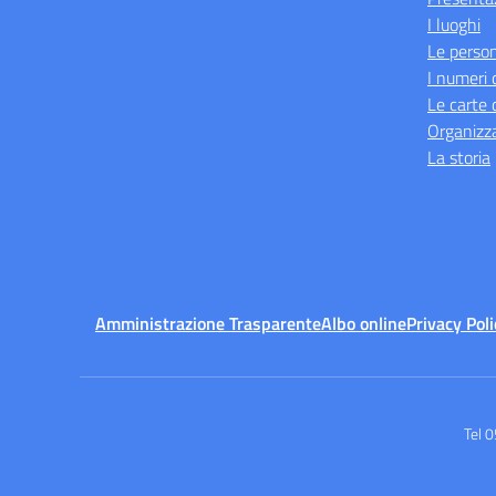
I luoghi
Le perso
I numeri 
Le carte 
Organizz
La storia
Amministrazione Trasparente
Albo online
Privacy Poli
Tel 