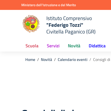
Vai ai contenuti
Vai al menu di navigazione
Vai al footer
Ministero dell'Istruzione e del Merito
Istituto Comprensivo
"Federigo Tozzi"
Civitella Paganico (GR)
Scuola
Servizi
Novità
Didattica
Home
Novità
Calendario eventi
Consigli di