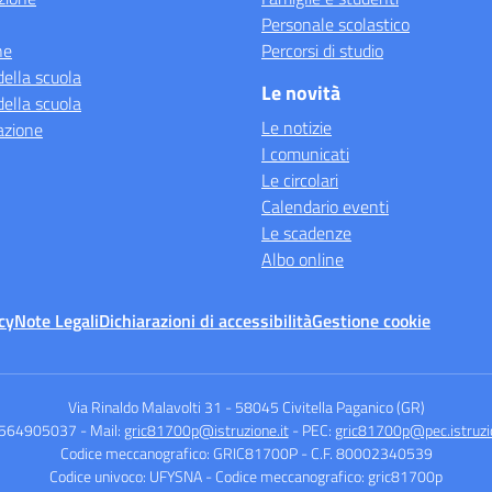
Personale scolastico
ne
Percorsi di studio
della scuola
Le novità
della scuola
Le notizie
azione
I comunicati
Le circolari
Calendario eventi
Le scadenze
Albo online
cy
Note Legali
Dichiarazioni di accessibilità
Gestione cookie
Via Rinaldo Malavolti 31
-
58045 Civitella Paganico (GR)
0564905037
- Mail:
gric81700p@istruzione.it
- PEC:
gric81700p@pec.istruzio
Codice meccanografico: GRIC81700P
- C.F. 80002340539
Codice univoco: UFYSNA
- Codice meccanografico: gric81700p