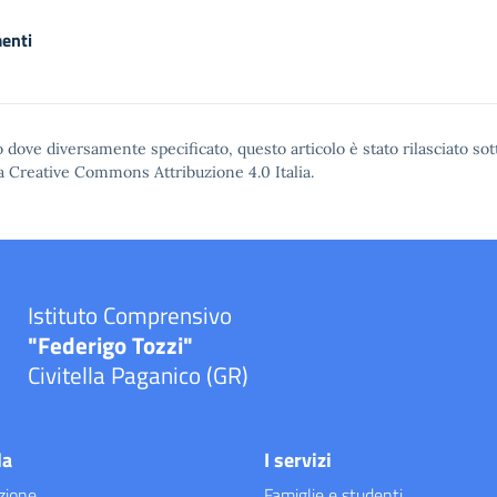
enti
 dove diversamente specificato, questo articolo è stato rilasciato sot
a Creative Commons Attribuzione 4.0
Italia.
Istituto Comprensivo
"Federigo Tozzi"
Civitella Paganico (GR)
la
I servizi
zione
Famiglie e studenti