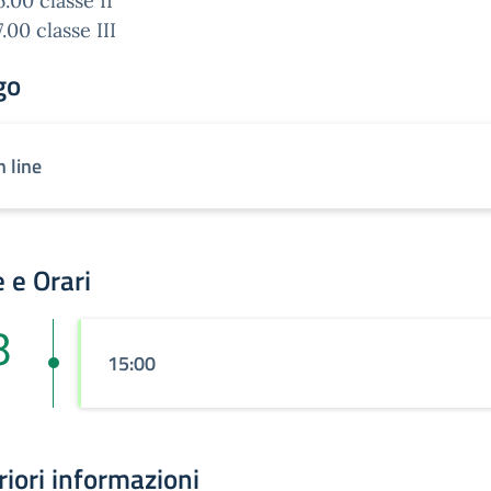
6.00 classe II
.00 classe III
go
n line
 e Orari
8
15:00
riori informazioni