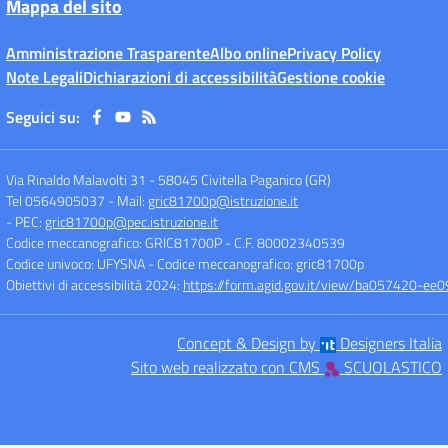
Mappa del sito
Amministrazione Trasparente
Albo online
Privacy Policy
Note Legali
Dichiarazioni di accessibilità
Gestione cookie
Seguici su:
Via Rinaldo Malavolti 31
-
58045 Civitella Paganico (GR)
Tel 0564905037
- Mail:
gric81700p@istruzione.it
- PEC:
gric81700p@pec.istruzione.it
Codice meccanografico: GRIC81700P
- C.F. 80002340539
Codice univoco: UFYSNA
- Codice meccanografico: gric81700p
Obiettivi di accessibilità 2024:
https://form.agid.gov.it/view/ba057420-
Concept & Design by
Designers Italia
Sito web realizzato con CMS
SCUOLASTICO