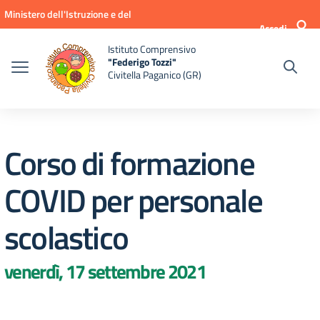
Vai ai contenuti
Vai al menu di navigazione
Vai al footer
Ministero dell'Istruzione e del
Accedi
Merito
Istituto Comprensivo
"Federigo Tozzi"
Civitella Paganico (GR)
Corso di formazione
COVID per personale
scolastico
venerdì, 17 settembre 2021