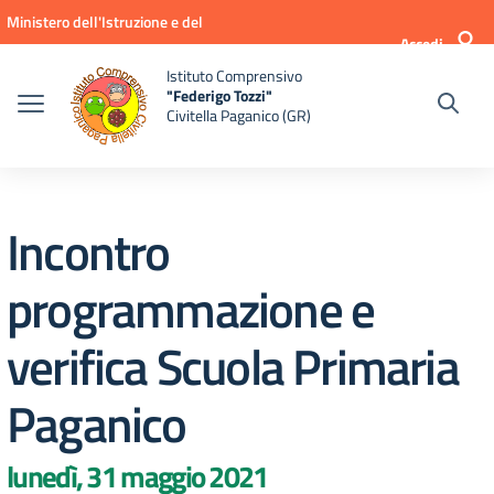
Vai ai contenuti
Vai al menu di navigazione
Vai al footer
Ministero dell'Istruzione e del
Accedi
Merito
Istituto Comprensivo
"Federigo Tozzi"
Civitella Paganico (GR)
Incontro
programmazione e
verifica Scuola Primaria
Paganico
lunedì, 31 maggio 2021