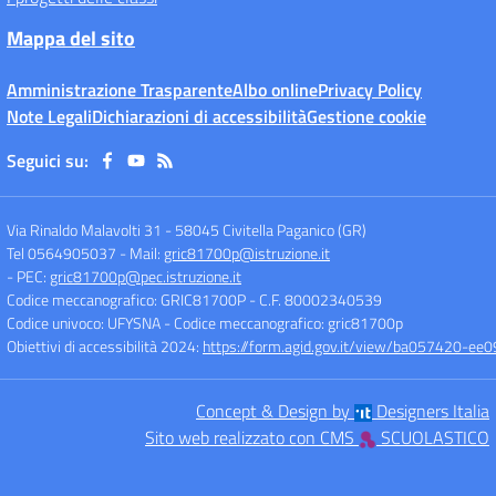
Mappa del sito
Amministrazione Trasparente
Albo online
Privacy Policy
Note Legali
Dichiarazioni di accessibilità
Gestione cookie
Seguici su:
Via Rinaldo Malavolti 31
-
58045 Civitella Paganico (GR)
Tel 0564905037
- Mail:
gric81700p@istruzione.it
- PEC:
gric81700p@pec.istruzione.it
Codice meccanografico: GRIC81700P
- C.F. 80002340539
Codice univoco: UFYSNA
- Codice meccanografico: gric81700p
Obiettivi di accessibilità 2024:
https://form.agid.gov.it/view/ba057420-
Concept & Design by
Designers Italia
Sito web realizzato con CMS
SCUOLASTICO