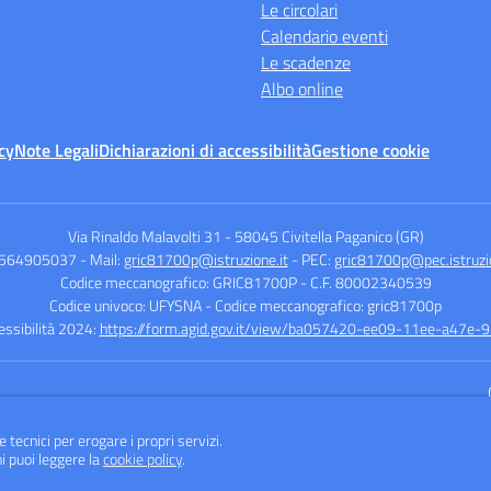
Le circolari
Calendario eventi
Le scadenze
Albo online
cy
Note Legali
Dichiarazioni di accessibilità
Gestione cookie
Via Rinaldo Malavolti 31
-
58045 Civitella Paganico (GR)
0564905037
- Mail:
gric81700p@istruzione.it
- PEC:
gric81700p@pec.istruzio
Codice meccanografico: GRIC81700P
- C.F. 80002340539
Codice univoco: UFYSNA
- Codice meccanografico: gric81700p
cessibilità 2024:
https://form.agid.gov.it/view/ba057420-ee09-11ee-a47e
Sito w
e tecnici per erogare i propri servizi.
i puoi leggere la
cookie policy
.