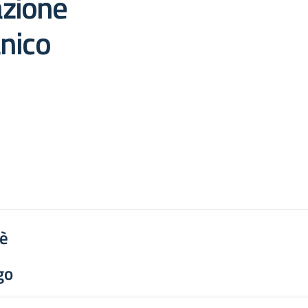
zione
anico
'è
go