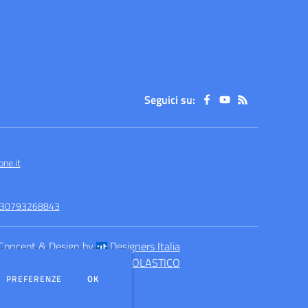
Seguici su:
ne.it
-930793268843
Concept & Design by
Designers Italia
eb realizzato con CMS
SCUOLASTICO
DEI COOKIE
PREFERENZE
OK