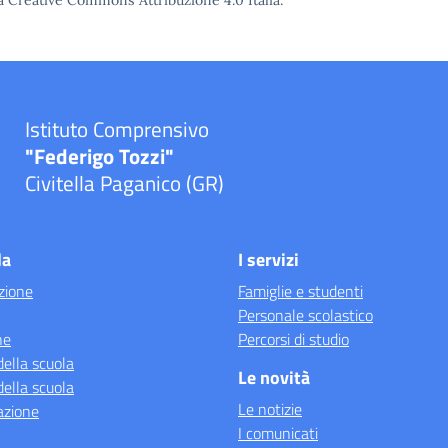
a Creative Commons Attribuzione 4.0
Italia.
Istituto Comprensivo
"Federigo Tozzi"
Civitella Paganico (GR)
la
I servizi
zione
Famiglie e studenti
Personale scolastico
ne
Percorsi di studio
della scuola
Le novità
della scuola
Le notizie
azione
I comunicati