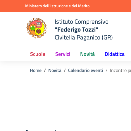
Vai ai contenuti
Vai al menu di navigazione
Vai al footer
Ministero dell'Istruzione e del Merito
Istituto Comprensivo
"Federigo Tozzi"
Civitella Paganico (GR)
Scuola
Servizi
Novità
Didattica
Home
Novità
Calendario eventi
Incontro 