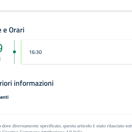
 e Orari
9
16:30
g
riori informazioni
enti
 dove diversamente specificato, questo articolo è stato rilasciato sot