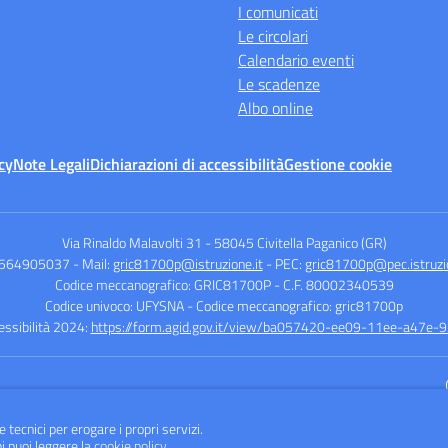
I comunicati
Le circolari
Calendario eventi
Le scadenze
Albo online
cy
Note Legali
Dichiarazioni di accessibilità
Gestione cookie
Via Rinaldo Malavolti 31
-
58045 Civitella Paganico (GR)
0564905037
- Mail:
gric81700p@istruzione.it
- PEC:
gric81700p@pec.istruzio
Codice meccanografico: GRIC81700P
- C.F. 80002340539
Codice univoco: UFYSNA
- Codice meccanografico: gric81700p
cessibilità 2024:
https://form.agid.gov.it/view/ba057420-ee09-11ee-a47e
Sito w
e tecnici per erogare i propri servizi.
i puoi leggere la
cookie policy
.