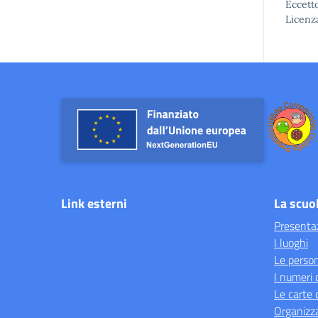
Eccetto
Licenz
Link esterni
La scuo
Presenta
I luoghi
Le perso
I numeri 
Le carte 
Organizz