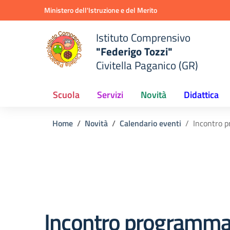
Vai ai contenuti
Vai al menu di navigazione
Vai al footer
Ministero dell'Istruzione e del Merito
Istituto Comprensivo
"Federigo Tozzi"
Civitella Paganico (GR)
Scuola
Servizi
Novità
Didattica
Home
Novità
Calendario eventi
Incontro 
Incontro programma