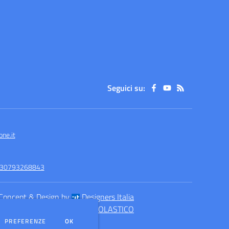
Seguici su:
ne.it
-930793268843
Concept & Design by
Designers Italia
eb realizzato con CMS
SCUOLASTICO
DEI COOKIE
PREFERENZE
OK