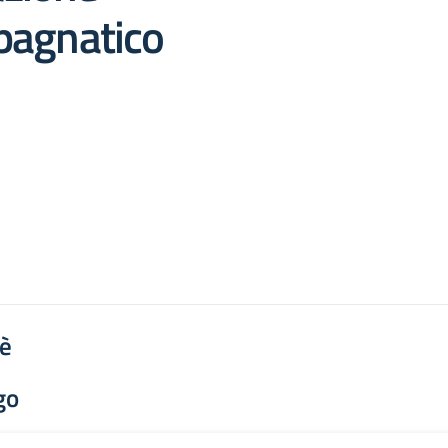
pagnatico
'è
go