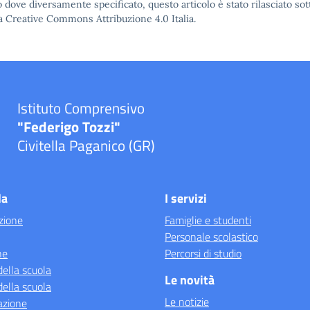
 dove diversamente specificato, questo articolo è stato rilasciato sot
a Creative Commons Attribuzione 4.0
Italia.
Istituto Comprensivo
"Federigo Tozzi"
Civitella Paganico (GR)
la
I servizi
zione
Famiglie e studenti
Personale scolastico
ne
Percorsi di studio
della scuola
Le novità
della scuola
Le notizie
azione