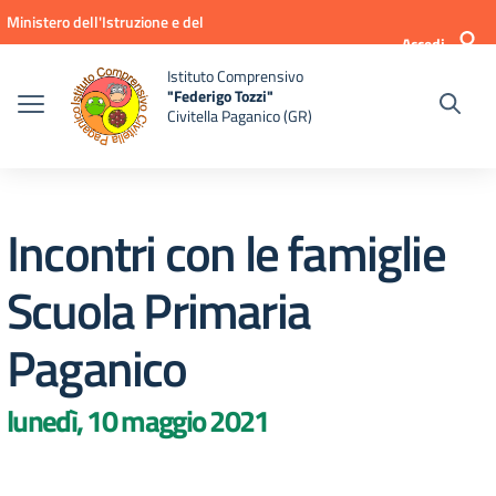
Vai ai contenuti
Vai al menu di navigazione
Vai al footer
Ministero dell'Istruzione e del
Accedi
Merito
Istituto Comprensivo
"Federigo Tozzi"
Civitella Paganico (GR)
Incontri con le famiglie
Scuola Primaria
Paganico
lunedì, 10 maggio 2021