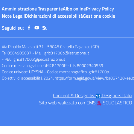
Amministrazione Trasparente
Albo online
Privacy Policy
Note Legali
Dichiarazioni di accessibilità
Gestione cookie
Seguici su:
Via Rinaldo Malavolti 31
-
58045 Civitella Paganico (GR)
Tel 0564905037
- Mail:
gric81700p@istruzione.it
- PEC:
gric81700p@pec.istruzione.it
Codice meccanografico: GRIC81700P
- C.F. 80002340539
Codice univoco: UFYSNA
- Codice meccanografico: gric81700p
Obiettivi di accessibilità 2024:
https://form.agid.gov.it/view/ba057420-
Concept & Design by
Designers Italia
Sito web realizzato con CMS
SCUOLASTICO